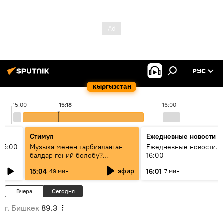
РУС
Кыргызстан
15:00
15:18
16:00
Стимул
Ежедневные новости
15:00
Музыка менен тарбияланган
Ежедневные новости. 
балдар гений болобу?
16:00
Кыргыздын жашоосунда
эфир
15:04
16:01
49 мин
7 мин
музыканын орду
Вчера
Сегодня
г. Бишкек
89.3