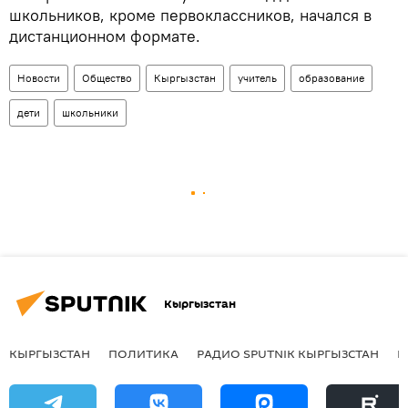
школьников, кроме первоклассников, начался в
дистанционном формате.
Новости
Общество
Кыргызстан
учитель
образование
дети
школьники
Кыргызстан
КЫРГЫЗСТАН
ПОЛИТИКА
РАДИО SPUTNIK КЫРГЫЗСТАН
Р