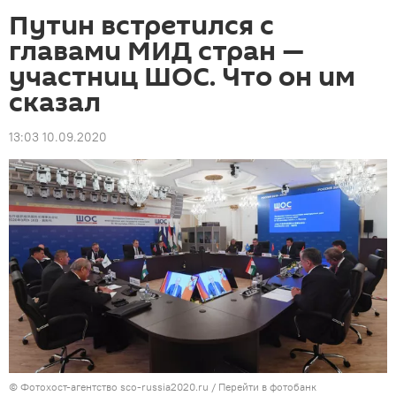
Путин встретился с
главами МИД стран —
участниц ШОС. Что он им
сказал
13:03 10.09.2020
© Фотохост-агентство sco-russia2020.ru
/
Перейти в фотобанк