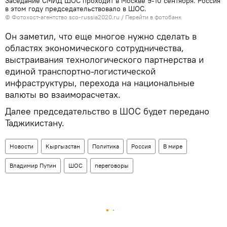
Заседание СМИД ШОС проходит в Москве 9-10 сентября. Россия
в этом году председательствовало в ШОС.
© Фотохост-агентство sco-russia2020.ru
/
Перейти в фотобанк
Он заметил, что еще многое нужно сделать в
областях экономического сотрудничества,
выстраивания технологического партнерства и
единой транспортно-логистической
инфраструктуры, перехода на национальные
валюты во взаиморасчетах.
Далее председательство в ШОС будет передано
Таджикистану.
Новости
Кыргызстан
Политика
Россия
В мире
Владимир Путин
ШОС
переговоры