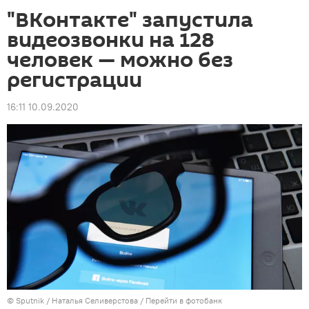
"ВКонтакте" запустила
видеозвонки на 128
человек — можно без
регистрации
16:11 10.09.2020
©
Sputnik
/ Наталья Селиверстова
/
Перейти в фотобанк