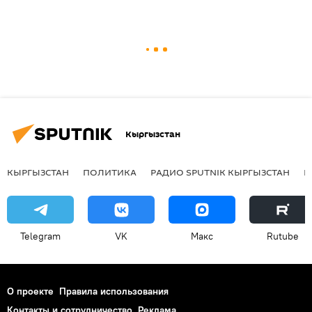
Кыргызстан
КЫРГЫЗСТАН
ПОЛИТИКА
РАДИО SPUTNIK КЫРГЫЗСТАН
Р
Telegram
VK
Макс
Rutube
О проекте
Правила использования
Контакты и сотрудничество
Реклама