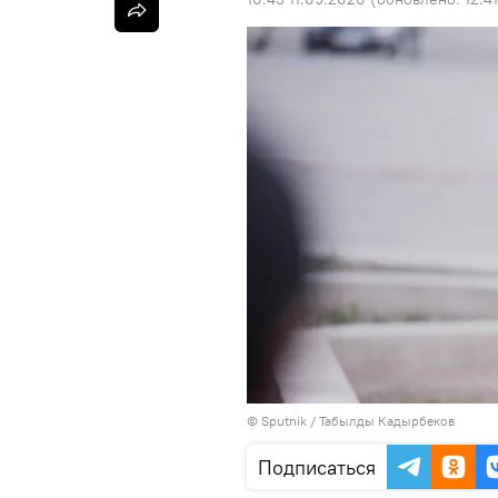
©
Sputnik / Табылды Кадырбеков
Подписаться