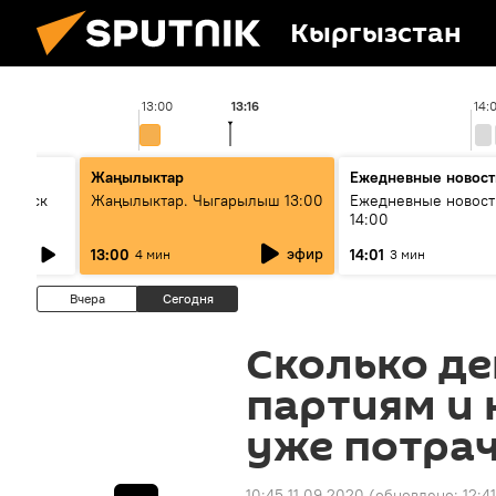
Кыргызстан
13:00
13:16
14:
Жаңылыктар
Ежедневные новост
Выпуск
Жаңылыктар. Чыгарылыш 13:00
Ежедневные новост
14:00
эфир
13:00
14:01
4 мин
3 мин
Вчера
Сегодня
Сколько де
партиям и 
уже потра
10:45 11.09.2020
(обновлено:
12:4