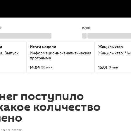
00
15:00
и
Итоги недели
Жаңылыктар
и. Выпуск
Информационно-аналитическая
Жаңылыктар. Чы
программа
14:04
15:01
36 мин
3 мин
нег поступило
какое количество
чено
1 19.10.2023
)