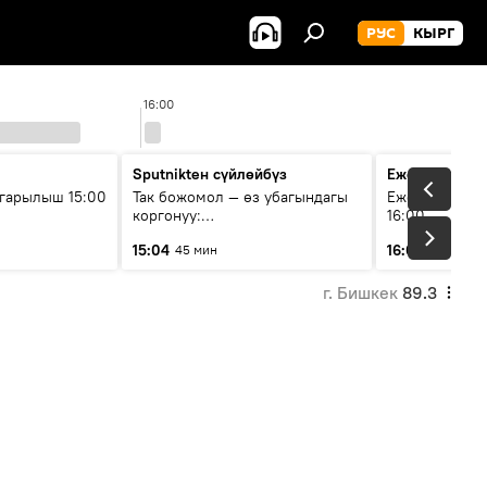
РУС
КЫРГ
16:00
17
Sputnikteн сүйлөйбүз
Ежедневные 
гарылыш 15:00
Так божомол — өз убагындагы
Ежедневные н
коргонуу:
16:00
гидрометеорологиялык кызмат
15:04
16:01
45 мин
3 мин
кантип өркүндөтүлүүдө
г. Бишкек
89.3