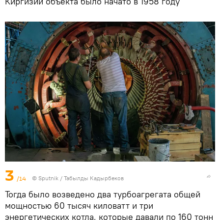
Киргизии объекта было начато в 1958 году
3
/14
©
Sputnik / Табылды Кадырбеков
Тогда было возведено два турбоагрегата общей
мощностью 60 тысяч киловатт и три
энергетических котла, которые давали по 160 тонн