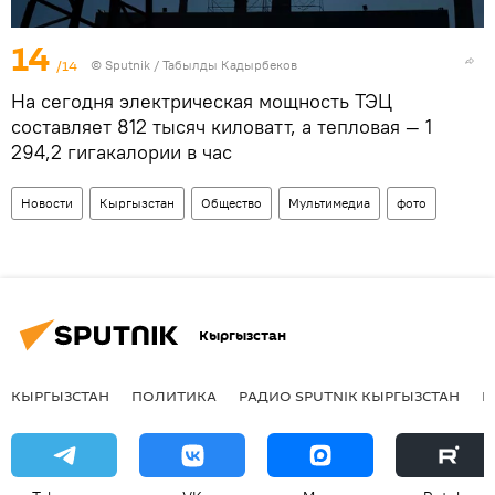
14
/14
©
Sputnik / Табылды Кадырбеков
На сегодня электрическая мощность ТЭЦ
составляет 812 тысяч киловатт, а тепловая — 1
294,2 гигакалории в час
Новости
Кыргызстан
Общество
Мультимедиа
фото
Кыргызстан
КЫРГЫЗСТАН
ПОЛИТИКА
РАДИО SPUTNIK КЫРГЫЗСТАН
Р