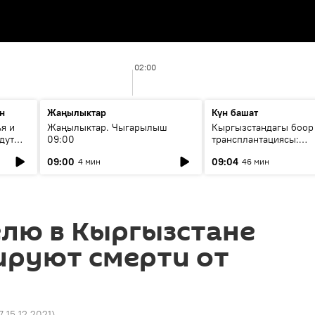
02:00
н
Жаңылыктар
Күн башат
я и
Жаңылыктар. Чыгарылыш
Кыргызстандагы боор
дут
09:00
трансплантациясы:
жетишкендиктер жана
09:00
09:04
4 мин
46 мин
келечеги
елю в Кыргызстане
ируют смерти от
7 15.12.2021
)