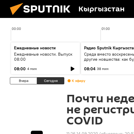
Кыргызстан
00:00
01:00
Ежедневные новости
Радио Sputnik Кыргызста
Ежедневные новости. Выпуск
Среда вместо воскресень
08:00
другие новшества: как бу
проходить выборы в КР?
08:00
08:04
4 мин
38 мин
Вчера
Сегодня
К эфиру
Почти нед
не регистр
COVID
11:26 14.09.2020
(обновлено:
20:5