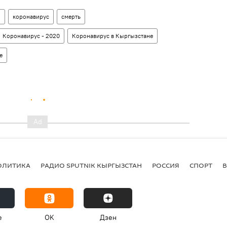
н
коронавирус
смерть
Коронавирус - 2020
Коронавирус в Кыргызстане
е
ОЛИТИКА
РАДИО SPUTNIK КЫРГЫЗСТАН
РОССИЯ
СПОРТ
e
OK
Дзен