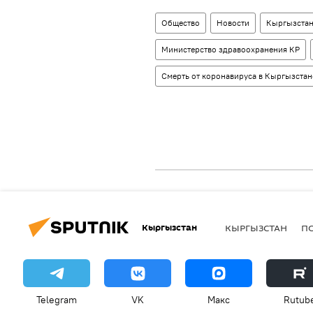
Общество
Новости
Кыргызста
Министерство здравоохранения КР
Смерть от коронавируса в Кыргызстан
Кыргызстан
КЫРГЫЗСТАН
П
Telegram
VK
Макс
Rutub