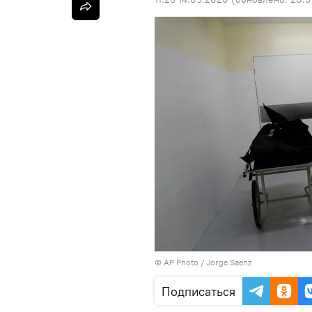
©
AP Photo
/ Jorge Saenz
Подписаться