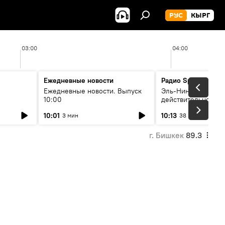
РУС
КЫРГ
03:00
04:00
Ежедневные новости
Радио Sputnik Кыр
Ежедневные новости. Выпуск
Эль-Ниньо, жара и 
10:00
действительно вли
 өнүгүү
погоду в Кыргызст
10:01
10:13
3 мин
38 мин
г. Бишкек
89.3