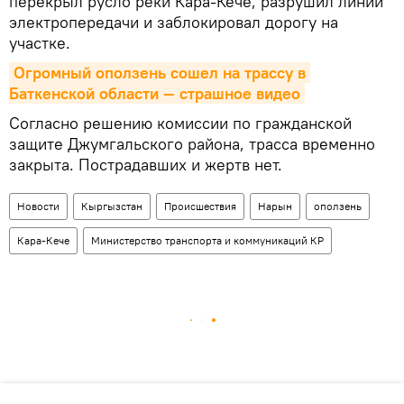
перекрыл русло реки Кара-Кече, разрушил линии
электропередачи и заблокировал дорогу на
участке.
Огромный оползень сошел на трассу в 
Баткенской области — страшное видео
Согласно решению комиссии по гражданской
защите Джумгальского района, трасса временно
закрыта. Пострадавших и жертв нет.
Новости
Кыргызстан
Происшествия
Нарын
оползень
Кара-Кече
Министерство транспорта и коммуникаций КР