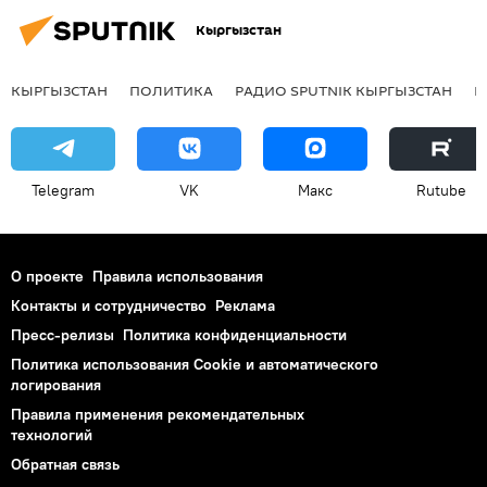
Кыргызстан
КЫРГЫЗСТАН
ПОЛИТИКА
РАДИО SPUTNIK КЫРГЫЗСТАН
Р
Telegram
VK
Макс
Rutube
О проекте
Правила использования
Контакты и сотрудничество
Реклама
Пресс-релизы
Политика конфиденциальности
Политика использования Cookie и автоматического
логирования
Правила применения рекомендательных
технологий
Обратная связь