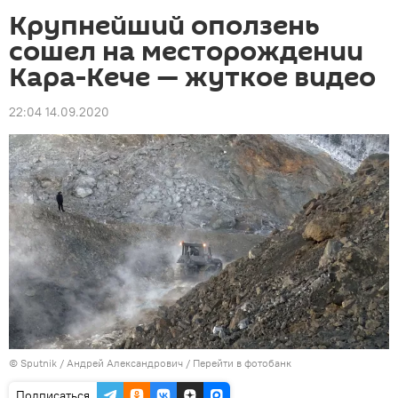
Крупнейший оползень
сошел на месторождении
Кара-Кече — жуткое видео
22:04 14.09.2020
©
Sputnik
/ Андрей Александрович
/
Перейти в фотобанк
Подписаться