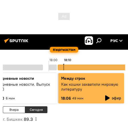
РУС
Кыргызстан
18:00
18:10
едневные новости
Между строк
едневные новости. Выпуск
Как кошки захватили мировую
:00
литературу
эфир
:00
18:06
6 мин
49 мин
Вчера
Сегодня
г. Бишкек
89.3