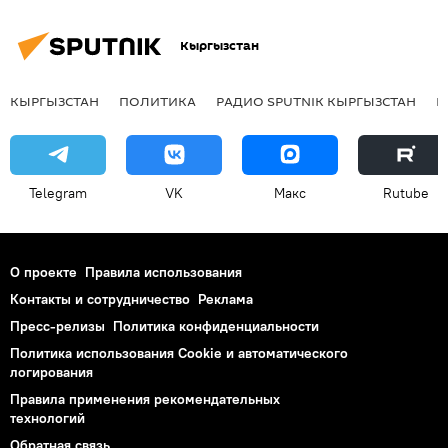
Кыргызстан
КЫРГЫЗСТАН
ПОЛИТИКА
РАДИО SPUTNIK КЫРГЫЗСТАН
Р
Telegram
VK
Макс
Rutube
О проекте
Правила использования
Контакты и сотрудничество
Реклама
Пресс-релизы
Политика конфиденциальности
Политика использования Cookie и автоматического
логирования
Правила применения рекомендательных
технологий
Обратная связь