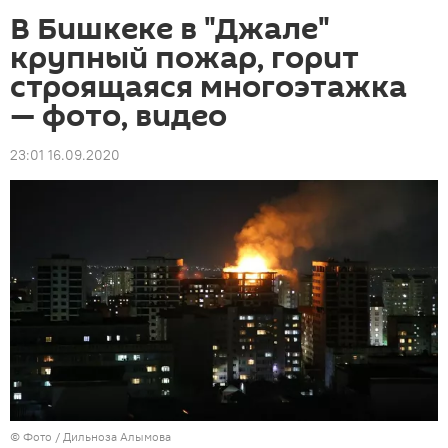
В Бишкеке в "Джале"
крупный пожар, горит
строящаяся многоэтажка
— фото, видео
23:01 16.09.2020
© Фото / Дильноза Алымова