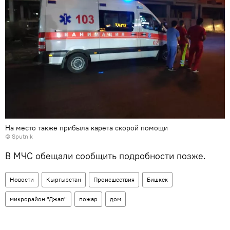
На место также прибыла карета скорой помощи
©
Sputnik
В МЧС обещали сообщить подробности позже.
Новости
Кыргызстан
Происшествия
Бишкек
микрорайон "Джал"
пожар
дом