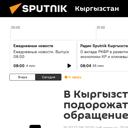
Кыргызстан
00:00
01:00
Ежедневные новости
Радио Sputnik Кыргызста
Ежедневные новости. Выпуск
О вкладе РКФР в развити
08:00
экономики КР и ключевы
секторах до 2030 года
08:00
08:04
4 мин
55 мин
Вчера
Сегодня
К эфиру
В Кыргызст
подорожат
обращение
10:37 17.09.2020
(обновлено:
20:5