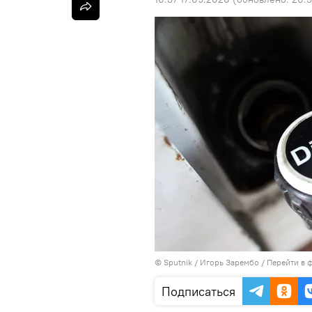
©
Sputnik
/ Игорь Зарембо
/
Перейти в 
Подписаться