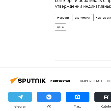
сентября и обратилась с 
утверждении индикативных
Новости
экономика
Кыргызста
цена
Кыргызстан
КЫРГЫЗСТАН
П
Telegram
VK
Макс
Rutub