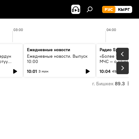
РУС
КЫРГ
03:00
04:00
Ежедневные новости
Радио Sputnik Кыр
өрдүн
Ежедневные новости. Выпуск
«Более 1200 сёл в 
отуу
10:00
МЧС — о климате, 
системе оповещен
10:01
10:04
3 мин
49 мин
населения
г. Бишкек
89.3