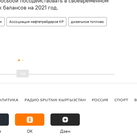
просьбой посодействовать в своевременном
 балансов на 2021 год.
н
Ассоциация нефтетрейдеров КР
дизельное топливо
ОЛИТИКА
РАДИО SPUTNIK КЫРГЫЗСТАН
РОССИЯ
СПОРТ
e
OK
Дзен