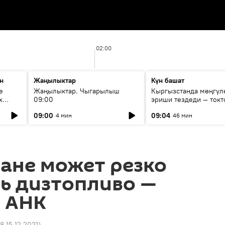
02:00
н
Жаңылыктар
Күн башат
е
Жаңылыктар. Чыгарылыш
Кыргызстанда мөңгүл
х
09:00
эриши тездеди — токт
мүмкүн эмеспи?
09:00
09:04
4 мин
46 мин
ане может резко
ь дизтопливо —
 АНК
8 15.12.2021
)