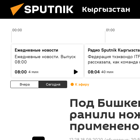
Кыргызстан
00:00
01:00
Ежедневные новости
Радио Sputnik Кыргызста
Ежедневные новости. Выпуск
Федерация тхэквондо IT
08:00
рассказала, как команда 
жертвой мошенников
08:00
08:04
4 мин
40 мин
Вчера
Сегодня
К эфиру
Под Бишке
ранили нож
применено
17:28 18.09.2020
(обновлено:
20:5