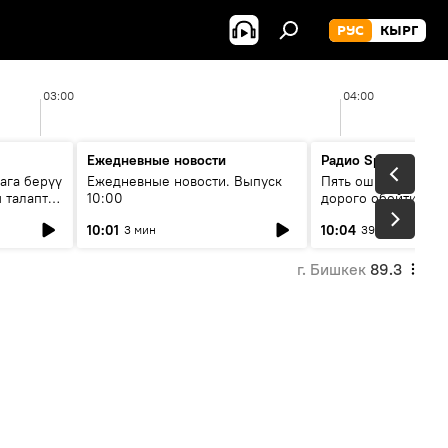
РУС
КЫРГ
03:00
04:00
Ежедневные новости
Радио Sputnik Кыр
ага берүү
Ежедневные новости. Выпуск
Пять ошибок котор
 талаптар
10:00
дорого обойтись п
жилья
10:01
10:04
3 мин
39 мин
г. Бишкек
89.3