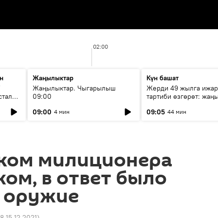
02:00
н
Жаңылыктар
Күн башат
F
Жаңылыктар. Чыгарылыш
Жерди 49 жылга ижар
стала
09:00
тартиби өзгөрөт: жаңы
эмнени көздөйт?
09:00
09:05
4 мин
44 мин
ком милиционера
ом, в ответ было
 оружие
8 15.12.2021
)