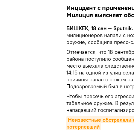
Инцидент с применени
Милиция выясняет обс
БИШКЕК, 18 сен — Sputnik.
милиционеров напали с но
оружие, сообщила пресс-с
Отмечается, что 18 сентяб
района поступило сообщен
место выехала следственно
14:15 на одной из улиц се
причины напал с ножом на
Подозреваемый был в нетр
Чтобы пресечь его агресс
табельное оружие. В резу
нападавший госпитализир
Неизвестные обстреляли ф
потерпевший