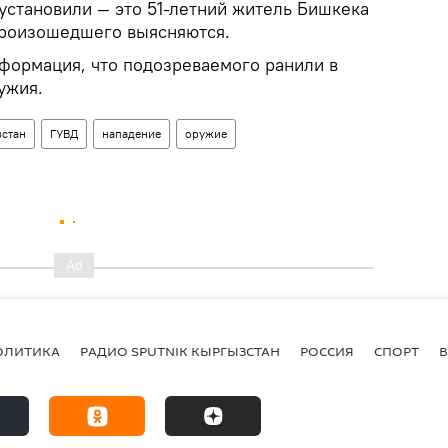
установили — это 51-летний житель Бишкека
 произошедшего выясняются.
формация, что подозреваемого ранили в
ужия.
стан
ГУВД
нападение
оружие
ОЛИТИКА
РАДИО SPUTNIK КЫРГЫЗСТАН
РОССИЯ
СПОРТ