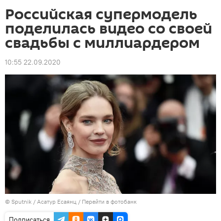
Российская супермодель
поделилась видео со своей
свадьбы с миллиардером
10:55 22.09.2020
©
Sputnik
/ Асатур Есаянц
/
Перейти в фотобанк
Подписаться