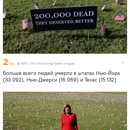
2
/8
©
AFP
/ Win McNamee/Getty Images
Больше всего людей умерло в штатах Нью-Йорк
(33 092), Нью-Джерси (16 069) и Техас (15 132)