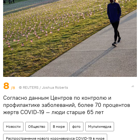
8
/8
©
REUTERS
/ Joshua Roberts
Согласно данным Центров по контролю и
профилактике заболеваний, более 70 процентов
жертв COVID-19 — люди старше 65 лет
Новости
Общество
В мире
фото
Мультимедиа
Распространение нового коронавируса COVID-19 в мире