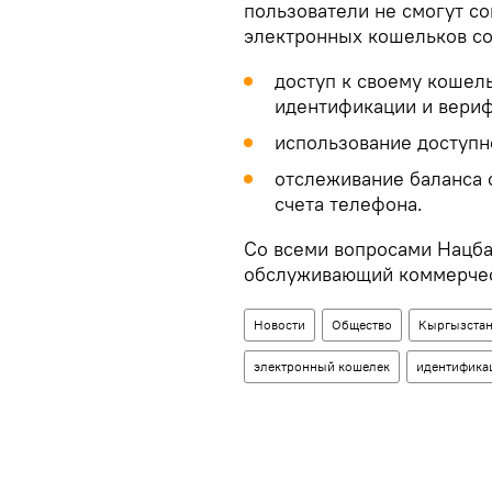
пользователи не смогут со
электронных кошельков с
доступ к своему кошел
идентификации и вериф
использование доступн
отслеживание баланса 
счета телефона.
Со всеми вопросами Нацба
обслуживающий коммерческ
Новости
Общество
Кыргызста
электронный кошелек
идентифика