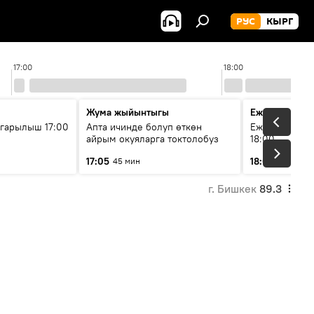
РУС
КЫРГ
17:00
18:00
Жума жыйынтыгы
Ежедневные 
гарылыш 17:00
Апта ичинде болуп өткөн
Ежедневные н
айрым окуяларга токтолобуз
18:00
17:05
18:01
45 мин
5 мин
г. Бишкек
89.3