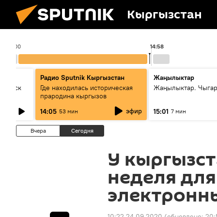
Кыргызстан
14:00
14:58
Радио Sputnik Кыргызстан
Жаңылыктар
Выпуск
Где находилась историческая
Жаңылыктар. Чыга
прародина кыргызов
эфир
14:05
15:01
53 мин
7 мин
Вчера
Сегодня
У кыргызст
неделя дл
электронн
10:22 24.09.2020
(обновлено:
20: