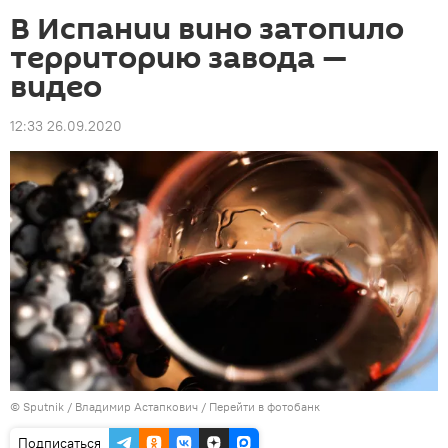
В Испании вино затопило
территорию завода —
видео
12:33 26.09.2020
©
Sputnik
/ Владимир Астапкович
/
Перейти в фотобанк
Подписаться