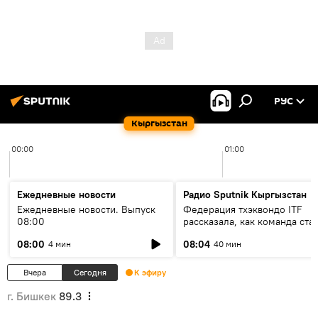
РУС
Кыргызстан
00:00
01:00
Ежедневные новости
Радио Sputnik Кыргызстан
Ежедневные новости. Выпуск
Федерация тхэквондо ITF
08:00
рассказала, как команда ста
жертвой мошенников
08:00
08:04
4 мин
40 мин
Вчера
Сегодня
К эфиру
г. Бишкек
89.3