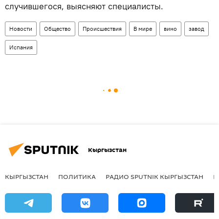
случившегося, выясняют специалисты.
Новости
Общество
Происшествия
В мире
вино
завод
Испания
Кыргызстан
КЫРГЫЗСТАН
ПОЛИТИКА
РАДИО SPUTNIK КЫРГЫЗСТАН
Р