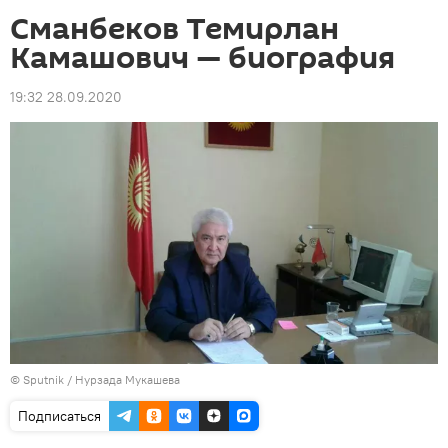
Сманбеков Темирлан
Камашович — биография
19:32 28.09.2020
©
Sputnik
/ Нурзада Мукашева
Подписаться