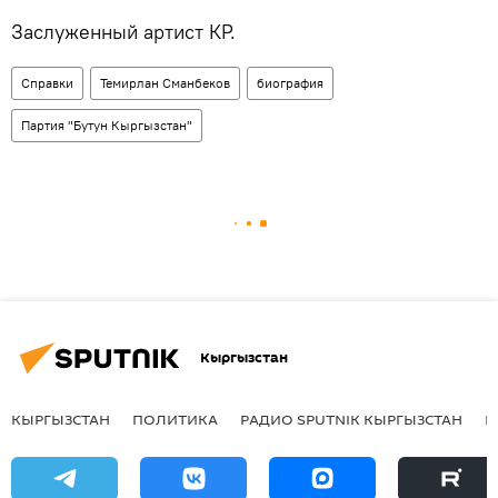
Заслуженный артист КР.
Справки
Темирлан Сманбеков
биография
Партия "Бутун Кыргызстан"
Кыргызстан
КЫРГЫЗСТАН
ПОЛИТИКА
РАДИО SPUTNIK КЫРГЫЗСТАН
Р