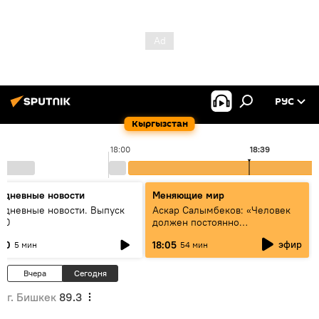
РУС
Кыргызстан
18:00
18:39
едневные новости
Меняющие мир
едневные новости. Выпуск
Аскар Салымбеков: «Человек
:00
должен постоянно
совершенствоваться»
эфир
:00
18:05
5 мин
54 мин
Вчера
Сегодня
г. Бишкек
89.3