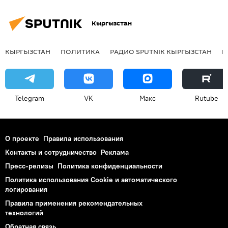
Кыргызстан
КЫРГЫЗСТАН
ПОЛИТИКА
РАДИО SPUTNIK КЫРГЫЗСТАН
Р
Telegram
VK
Макс
Rutube
О проекте
Правила использования
Контакты и сотрудничество
Реклама
Пресс-релизы
Политика конфиденциальности
Политика использования Cookie и автоматического
логирования
Правила применения рекомендательных
технологий
Обратная связь