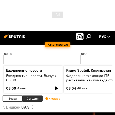
РУС
Кыргызстан
00:00
01:00
Ежедневные новости
Радио Sputnik Кыргызстан
Ежедневные новости. Выпуск
Федерация тхэквондо ITF
08:00
рассказала, как команда ста
жертвой мошенников
08:00
08:04
4 мин
40 мин
Вчера
Сегодня
К эфиру
г. Бишкек
89.3