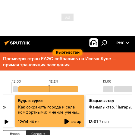
РУС
Кыргызстан
Премьеры стран ЕАЭС собрались на Иссык-Куле —
прямая трансляция заседания
12:00
12:24
13:00
Будь в курсе
Жаңылыктар
уск
Как сохранить города и села
Жаңылыктар. Чыгарыл
комфортными: мнение ученых
Евразии
эфир
12:04
13:01
40 мин
7 мин
Вчера
Сегодня