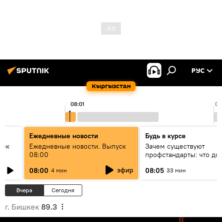
РУС
Кыргызстан
08:01
09
Ежедневные новости
Будь в курсе
век
Ежедневные новости. Выпуск
Зачем существуют
08:00
профстандарты: что до
знать каждый специали
эфир
08:00
08:05
4 мин
33 мин
своей профессии
Вчера
Сегодня
г. Бишкек
89.3