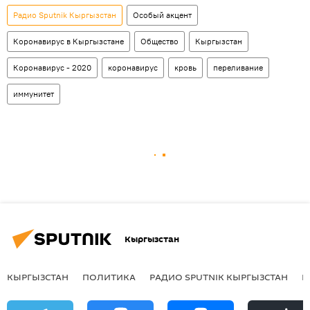
Радио Sputnik Кыргызстан
Особый акцент
Коронавирус в Кыргызстане
Общество
Кыргызстан
Коронавирус - 2020
коронавирус
кровь
переливание
иммунитет
Кыргызстан
КЫРГЫЗСТАН
ПОЛИТИКА
РАДИО SPUTNIK КЫРГЫЗСТАН
Р