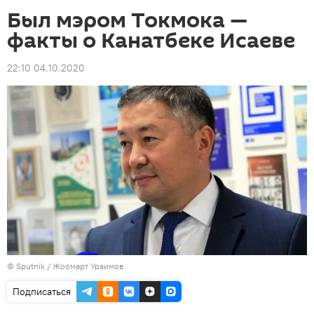
Был мэром Токмока —
факты о Канатбеке Исаеве
22:10 04.10.2020
©
Sputnik
/ Жоомарт Ураимов
Подписаться