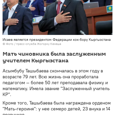
Исаев является президентом Федерации кок-борү Кыргызстана
© Фото / пресс-служба Жогорку Кенеша
Мать чиновника была заслуженным
учителем Кыргызстана
Асымбубу Ташыбаева скончалась в этом году в
возрасте 79 лет. Всю жизнь она проработала
педагогом — более 50 лет преподавала физику и
математику. Имела звание "Заслуженный учитель
КР".
Кроме того, Ташыбаева была награждена орденом
"Мать-героиня": у нее семеро детей, 23 внука и 14
правнуков.