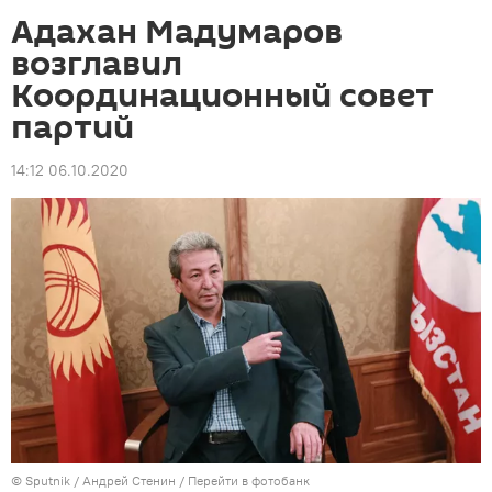
Адахан Мадумаров
возглавил
Координационный совет
партий
14:12 06.10.2020
©
Sputnik
/ Андрей Стенин
/
Перейти в фотобанк