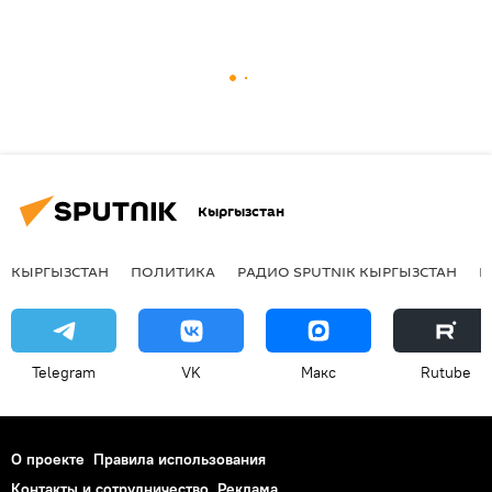
Кыргызстан
КЫРГЫЗСТАН
ПОЛИТИКА
РАДИО SPUTNIK КЫРГЫЗСТАН
Р
Telegram
VK
Макс
Rutube
О проекте
Правила использования
Контакты и сотрудничество
Реклама