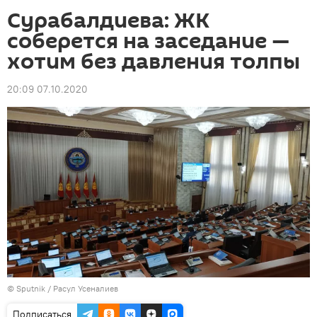
Сурабалдиева: ЖК
соберется на заседание —
хотим без давления толпы
20:09 07.10.2020
©
Sputnik
/ Расул Усеналиев
Подписаться