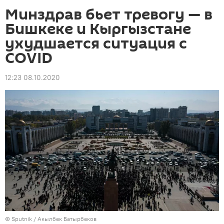
Минздрав бьет тревогу — в
Бишкеке и Кыргызстане
ухудшается ситуация с
COVID
12:23 08.10.2020
©
Sputnik / Акылбек Батырбеков