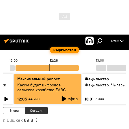
РУС
Кыргызстан
12:00
12:28
13:00
Максимальный репост
Жаңылыктар
уск
Каким будет цифровое
Жаңылыктар. Чыгарыл
сельское хозяйство ЕАЭС
эфир
12:05
13:01
44 мин
7 мин
Вчера
Сегодня
г. Бишкек
89.3