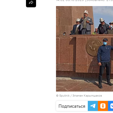
©
Sputnik
/ Эламан Карымшаков
Подписаться