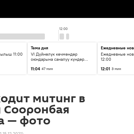
12:00
Тема дня
Ежедневные нов
ылыш 11:00
VI Дүйнөлүк көчмөндөр
Ежедневные нов
оюндарына саналуу күндөр
12:00
калды: даярдык иштери кайсы
11:04
12:01
47 мин
3 мин
этапка жетти?
одит митинг в
 Сооронбая
а — фото
1 15.12.2021
)