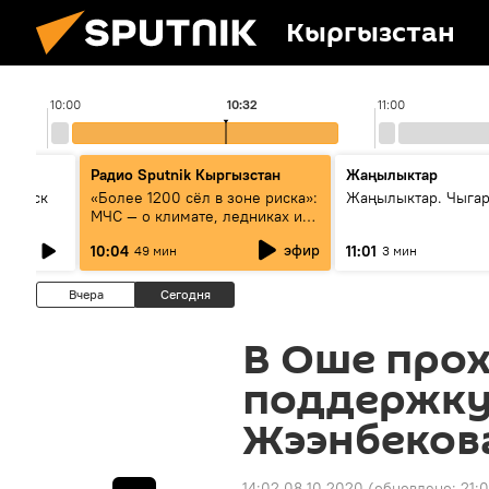
Кыргызстан
10:00
10:32
11:00
Радио Sputnik Кыргызстан
Жаңылыктар
Выпуск
«Более 1200 сёл в зоне риска»:
Жаңылыктар. Чыгар
МЧС — о климате, ледниках и
системе оповещения
эфир
10:04
11:01
49 мин
3 мин
населения
Вчера
Сегодня
В Оше прох
поддержку
Жээнбеков
14:02 08.10.2020
(обновлено:
21:0