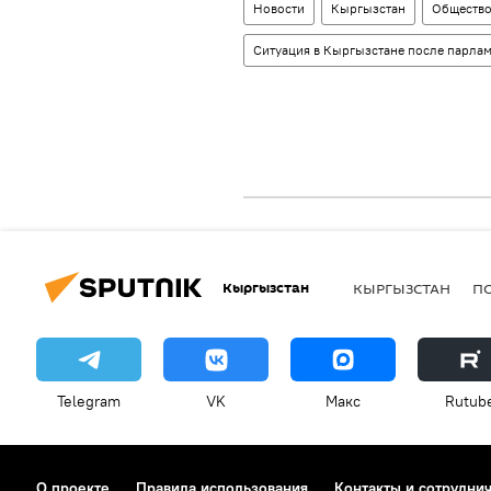
Новости
Кыргызстан
Обществ
Ситуация в Кыргызстане после парла
Кыргызстан
КЫРГЫЗСТАН
П
Telegram
VK
Макс
Rutub
О проекте
Правила использования
Контакты и сотрудни