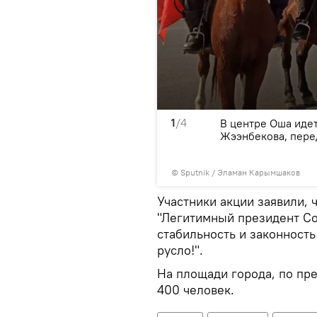
1
/4
ым данным, собралось
В центре Оша иде
Жээнбекова, пере
©
Sputnik
/ Эламан Карымшаков
Участники акции заявили, 
"Легитимный президент Со
стабильность и законность!
русло!".
На площади города, по пр
400 человек.