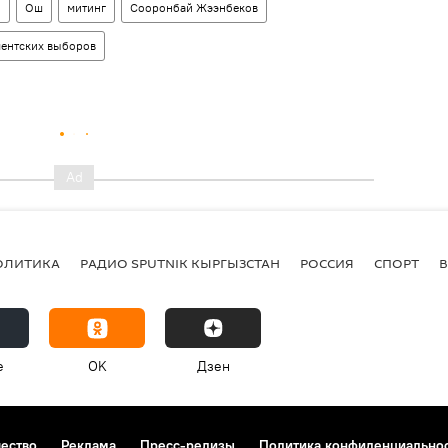
о
Ош
митинг
Сооронбай Жээнбеков
ментских выборов
ОЛИТИКА
РАДИО SPUTNIK КЫРГЫЗСТАН
РОССИЯ
СПОРТ
e
OK
Дзен
чество
Реклама
Пресс-релизы
Политика конфиденциально