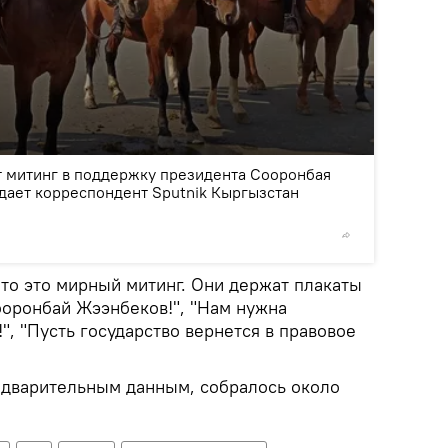
2
/4
т митинг в поддержку президента Сооронбая
дает корреспондент Sputnik Кыргызстан
©
Sputnik
что это мирный митинг. Они держат плакаты
оронбай Жээнбеков!", "Нам нужна
", "Пусть государство вернется в правовое
едварительным данным, собралось около