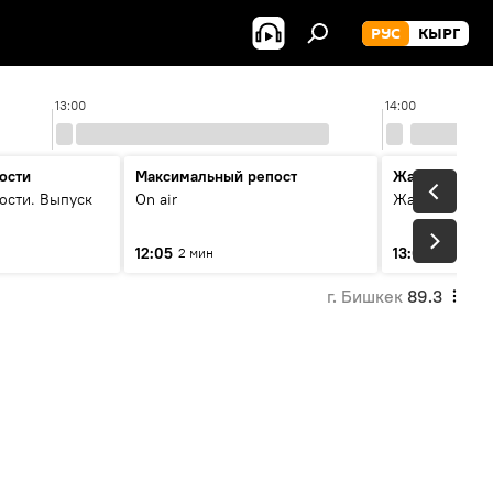
РУС
КЫРГ
13:00
14:00
ости
Максимальный репост
Жаңылыктар
ости. Выпуск
On air
Жаңылыктар.
12:05
13:01
2 мин
3 мин
г. Бишкек
89.3