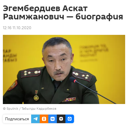
Эгембердиев Аскат
Раимжанович — биография
12:16 11.10.2020
©
Sputnik / Табылды Кадырбеков
Подписаться