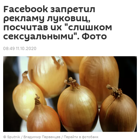
Facebook запретил
рекламу луковиц,
посчитав их "слишком
сексуальными". Фото
08:49 11.10.2020
©
Sputnik
/ Владимир Первенцев
/
Перейти в фотобанк