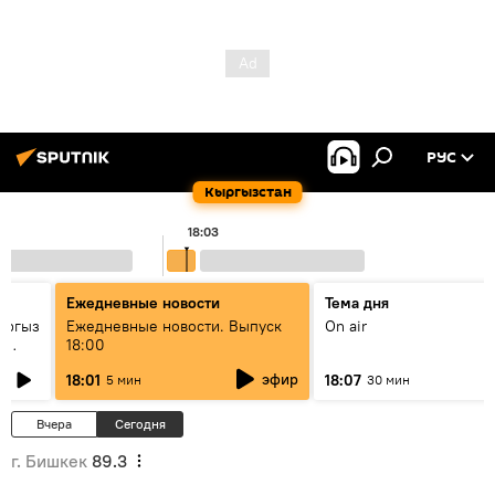
РУС
Кыргызстан
18:03
Ежедневные новости
Тема дня
ыргыз
Ежедневные новости. Выпуск
On air
н
18:00
эфир
18:01
18:07
5 мин
30 мин
Вчера
Сегодня
г. Бишкек
89.3