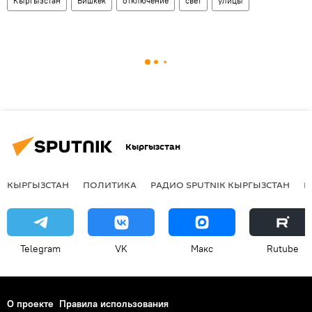
Кыргызстан
Бишкек
отключение
свет
улицы
Кыргызстан
КЫРГЫЗСТАН
ПОЛИТИКА
РАДИО SPUTNIK КЫРГЫЗСТАН
Р
Telegram
VK
Макс
Rutube
О проекте
Правила использования