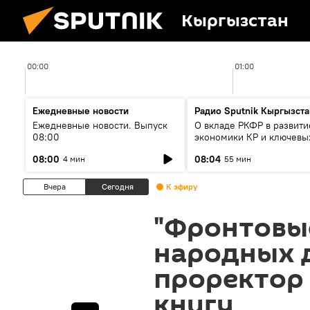
Кыргызстан
00:00
01:00
Ежедневные новости
Радио Sputnik Кыргызста
Ежедневные новости. Выпуск
О вкладе РКФР в развити
08:00
экономики КР и ключевы
секторах до 2030 года
08:00
08:04
4 мин
55 мин
Вчера
Сегодня
К эфиру
"Фронтовы
народных 
проректор
книгу