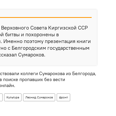
а Верховного Совета Киргизской ССР
ой битвы и похоронены в
и. Именно поэтому презентация книги
тно с Белгородским государственным
ссказал Сумароков.
аствовали коллеги Сумарокова из Белгорода,
в поиске пропавших без вести
онлайн.
о
Культура
Леонид Сумароков
фронт