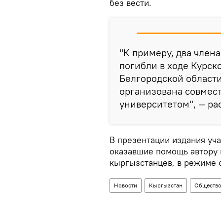
без вести.
"К примеру, два член
погибли в ходе Курск
Белгородской област
организована совмес
университетом", — ра
В презентации издания уч
оказавшие помощь автору 
кыргызстанцев, в режиме 
Новости
Кыргызстан
Обществ