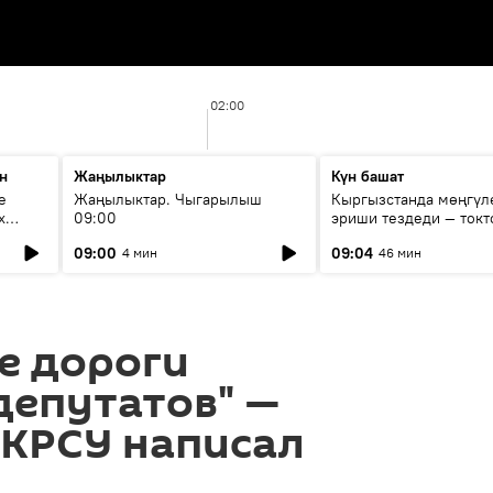
02:00
н
Жаңылыктар
Күн башат
е
Жаңылыктар. Чыгарылыш
Кыргызстанда мөңгүл
х
09:00
эриши тездеди — токт
мүмкүн эмеспи?
09:00
09:04
4 мин
46 мин
е дороги
депутатов" —
 КРСУ написал