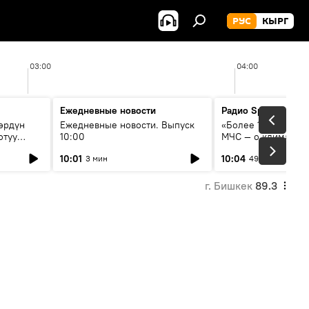
РУС
КЫРГ
03:00
04:00
Ежедневные новости
Радио Sputnik Кыр
өрдүн
Ежедневные новости. Выпуск
«Более 1200 сёл в 
отуу
10:00
МЧС — о климате, 
системе оповещен
10:01
10:04
3 мин
49 мин
населения
г. Бишкек
89.3