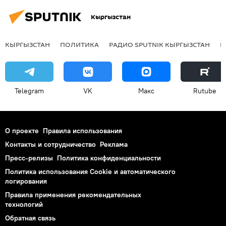
Кыргызстан
КЫРГЫЗСТАН
ПОЛИТИКА
РАДИО SPUTNIK КЫРГЫЗСТАН
Р
Telegram
VK
Макс
Rutube
О проекте
Правила использования
Контакты и сотрудничество
Реклама
Пресс-релизы
Политика конфиденциальности
Политика использования Cookie и автоматического
логирования
Правила применения рекомендательных
технологий
Обратная связь