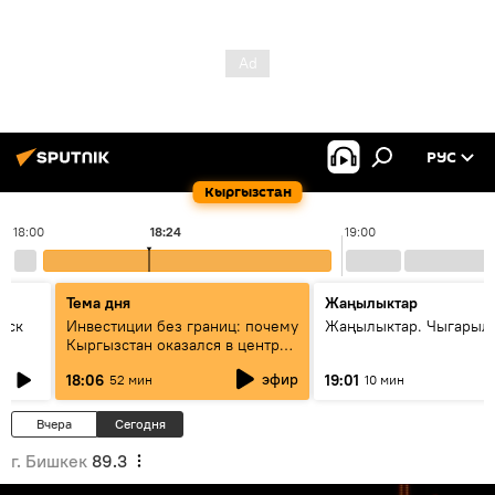
РУС
Кыргызстан
18:00
18:24
19:00
Тема дня
Жаңылыктар
уск
Инвестиции без границ: почему
Жаңылыктар. Чыгарыл
Кыргызстан оказался в центре
внимания бизнеса
эфир
18:06
19:01
52 мин
10 мин
Вчера
Сегодня
г. Бишкек
89.3