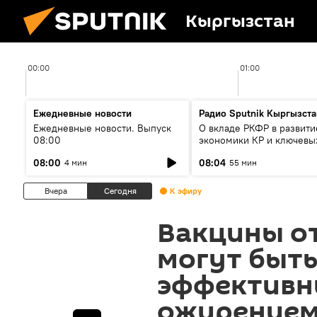
Кыргызстан
00:00
01:00
Ежедневные новости
Радио Sputnik Кыргызста
Ежедневные новости. Выпуск
О вкладе РКФР в развити
08:00
экономики КР и ключевы
секторах до 2030 года
08:00
08:04
4 мин
55 мин
Вчера
Сегодня
К эфиру
Вакцины о
могут быть
эффективн
ожирение