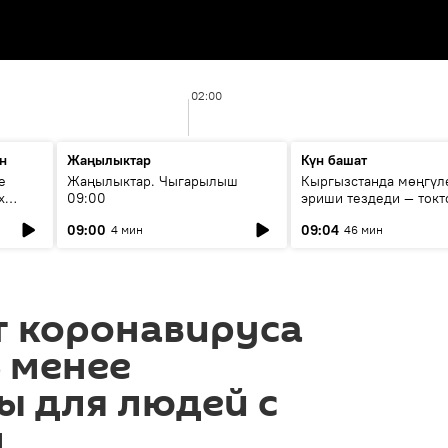
02:00
н
Жаңылыктар
Күн башат
е
Жаңылыктар. Чыгарылыш
Кыргызстанда мөңгүл
х
09:00
эриши тездеди — токт
мүмкүн эмеспи?
09:00
09:04
4 мин
46 мин
т коронавируса
 менее
ы для людей с
м