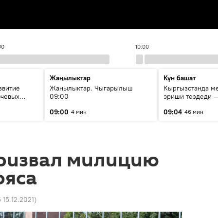
00
10:00
Жаңылыктар
Күн башат
звитие
Жаңылыктар. Чыгарылыш
Кыргызстанда м
ючевых
09:00
эриши тездеди —
ода
мүмкүн эмеспи?
09:00
09:04
4 мин
46 мин
ризвал милицию
ояса
 15.12.2021
)