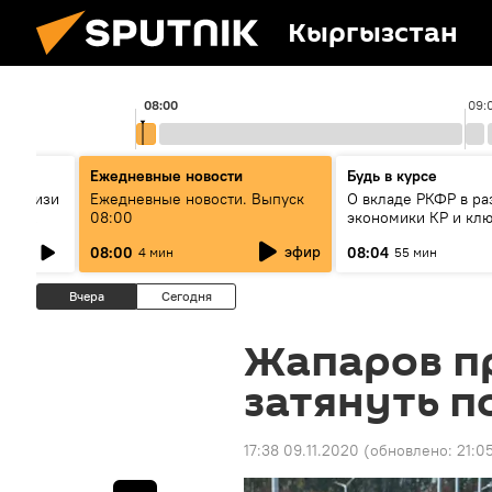
Кыргызстан
08:00
09:
Ежедневные новости
Будь в курсе
штун изи
Ежедневные новости. Выпуск
О вкладе РКФР в ра
лык
08:00
экономики КР и кл
ерет?
секторах до 2030 г
эфир
08:00
08:04
4 мин
55 мин
Вчера
Сегодня
Жапаров п
затянуть п
17:38 09.11.2020
(обновлено:
21:05