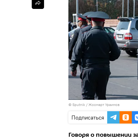
©
Sputnik
/ Жоомарт Ураимов
Подписаться
Говоря о повышении 