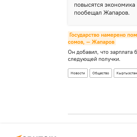
повысятся экономика 
пообещал Жапаров.
Государство намерено помо
сомов, — Жапаров
Он добавил, что зарплата б
следующей получки.
Новости
Общество
Кыргызста