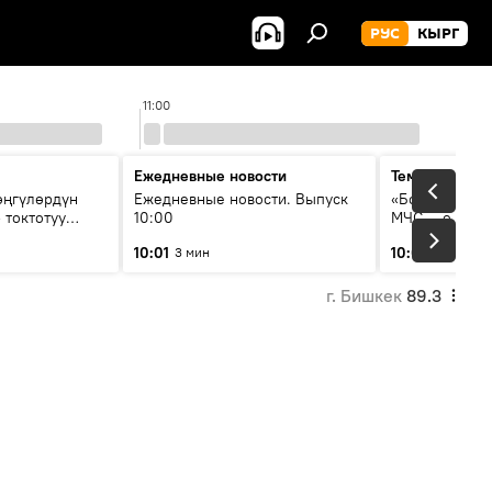
РУС
КЫРГ
11:00
12:
Ежедневные новости
Тема дня
өңгүлөрдүн
Ежедневные новости. Выпуск
«Более 1200 с
 токтотуу
10:00
МЧС — о клим
системе опо
10:01
10:04
3 мин
49 мин
населения
г. Бишкек
89.3