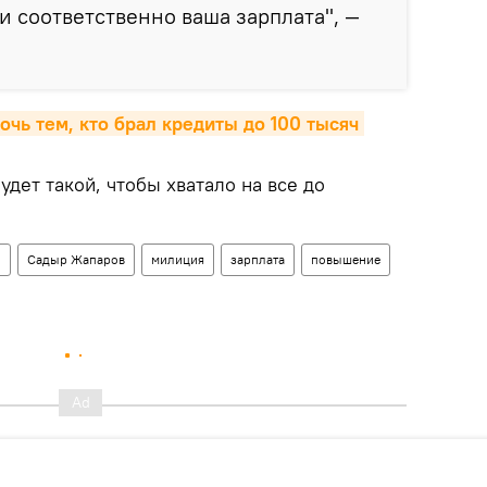
и соответственно ваша зарплата", —
чь тем, кто брал кредиты до 100 тысяч 
удет такой, чтобы хватало на все до
н
Садыр Жапаров
милиция
зарплата
повышение