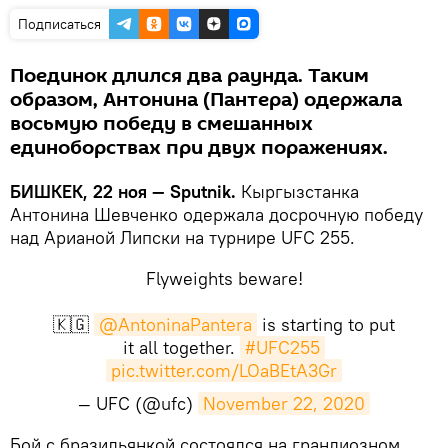
Подписаться
Поединок длился два раунда. Таким
образом, Антонина (Пантера) одержала
восьмую победу в смешанных
единоборствах при двух поражениях.
БИШКЕК, 22 ноя — Sputnik.
Кыргызстанка
Антонина Шевченко одержала досрочную победу
над Арианой Липски на турнире UFC 255.
Flyweights beware!
🇰🇬
@AntoninaPantera
is starting to put
it all together.
#UFC255
pic.twitter.com/LOaBEtA3Gr
— UFC (@ufc)
November 22, 2020
​Бой с бразильянкой состоялся на грандиозном