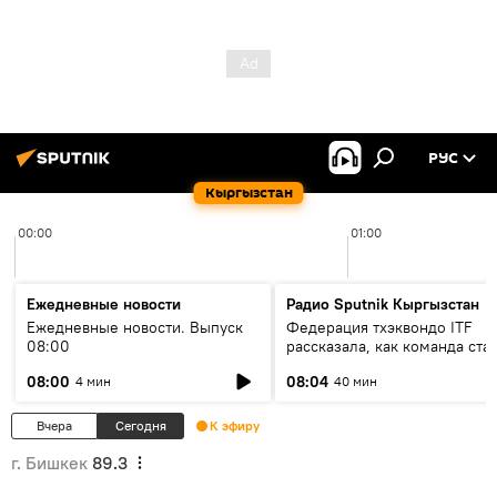
РУС
Кыргызстан
00:00
01:00
Ежедневные новости
Радио Sputnik Кыргызстан
Ежедневные новости. Выпуск
Федерация тхэквондо ITF
08:00
рассказала, как команда ста
жертвой мошенников
08:00
08:04
4 мин
40 мин
Вчера
Сегодня
К эфиру
г. Бишкек
89.3