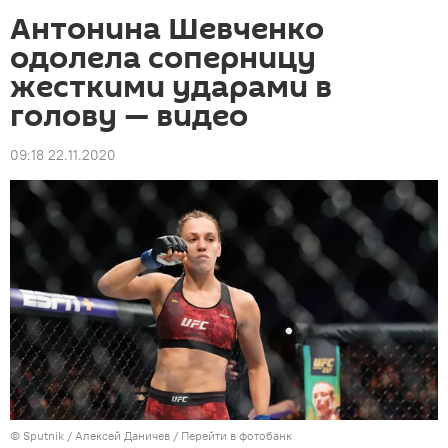
Антонина Шевченко
одолела соперницу
жесткими ударами в
голову — видео
09:18 22.11.2020
©
Sputnik
/ Алексей Даничев
/
Перейти в фотобанк