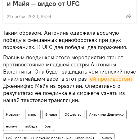
и Майя — видео от UFC
21 ноября 2020, 10:34
Таким образом, Антонина одержала восьмую
победу в смешанных единоборствах при двух
поражениях. В UFC две победы, два поражения.
Главным поединком этого мероприятия станет
противостояние младшей сестры Антонины —
Валентины. Она будет защищать чемпионский пояс
в наилегчайшем весе, в этот раз
ей противостоит
Дженнифер Майя из Бразилии. Оперативно о
результатах ее поединка вы сможете узнать из
нашей текстовой трансляции.
Новости
спорт
В мире
Общество
Антонина Шевченко
нокаут
победа
бой
Бой Валентины Шевченко против Дженнифер Майя
видео