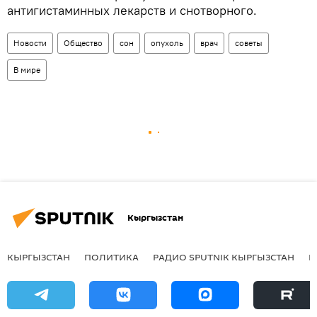
антигистаминных лекарств и снотворного.
Новости
Общество
сон
опухоль
врач
советы
В мире
Кыргызстан
КЫРГЫЗСТАН
ПОЛИТИКА
РАДИО SPUTNIK КЫРГЫЗСТАН
Р