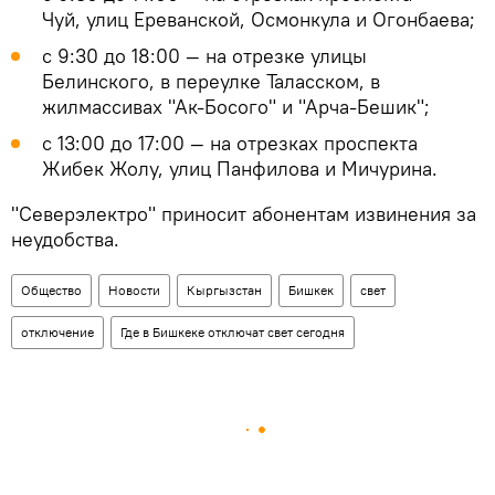
Чуй, улиц Ереванской, Осмонкула и Огонбаева;
с 9:30 до 18:00 — на отрезке улицы
Белинского, в переулке Таласском, в
жилмассивах "Ак-Босого" и "Арча-Бешик";
с 13:00 до 17:00 — на отрезках проспекта
Жибек Жолу, улиц Панфилова и Мичурина.
"Северэлектро" приносит абонентам извинения за
неудобства.
Общество
Новости
Кыргызстан
Бишкек
свет
отключение
Где в Бишкеке отключат свет сегодня