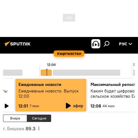
РУС
Кыргызстан
12:04
13:
Ежедневные новости
Максимальный репост
дагы
Ежедневные новости. Выпуск
Каким будет цифровое
12:00
сельское хозяйство ЕА
ызмат
эфир
12:01
12:08
7 мин
44 мин
Вчера
Сегодня
г. Бишкек
89.3