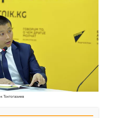
к Токтогазиев