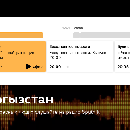
19:51
20:00
р
Ежедневные новости
Будь в
а" — жайдын элдик
Ежедневные новости. Выпуск
«Разме
сы
20:00
имеет
экспер
эфир
20:00
20:05
мин
4 мин
Росси
образ
ргызстан
ересных людях слушайте на радио Sputnik