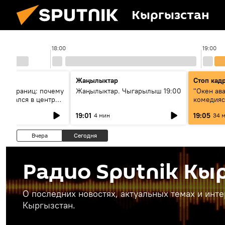
Кыргызстан
18:00
19:00
Жаңылыктар
Стоп кад
без границ: почему
Жаңылыктар. Чыгарылыш 19:00
"Окен ав
оказался в центре
комедия
знеса
19:01
19:05
4 мин
34 
Вчера
Сегодня
Радио Sputnik Кы
О последних новостях, актуальных темах и инт
Кыргызстан.