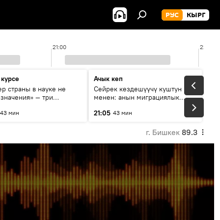
РУС
КЫРГ
21:00
22:00
 курсе
Ачык кеп
р страны в науке не
Сейрек кездешүүчү куштун изи
 значения» — три
менен: анын миграциялык
та о сотрудничестве
жолу эмнеден кабар берет?
21:05
43 мин
43 мин
и и Кыргызстана в
овании и исследованиях
г. Бишкек
89.3