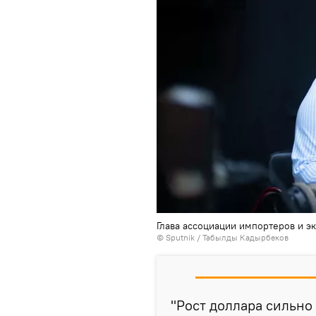
Глава ассоциации импортеров и э
©
Sputnik / Табылды Кадырбеков
"Рост доллара сильно