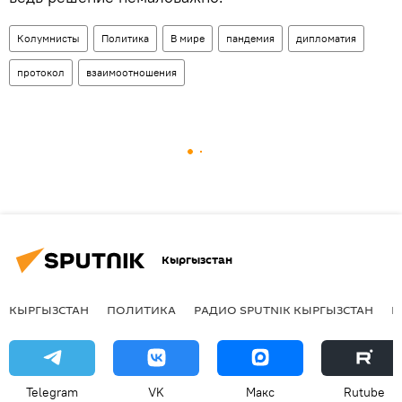
Колумнисты
Политика
В мире
пандемия
дипломатия
протокол
взаимоотношения
Кыргызстан
КЫРГЫЗСТАН
ПОЛИТИКА
РАДИО SPUTNIK КЫРГЫЗСТАН
Р
Telegram
VK
Макс
Rutube