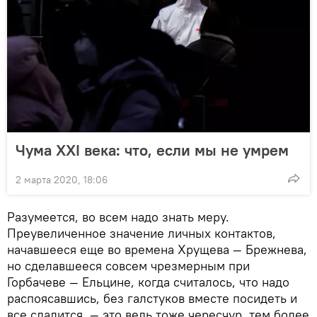
Чума XXI века: что, если мы не умрем
2 марта 2020, 18:06
Разумеется, во всем надо знать меру.
Преувеличенное значение личных контактов,
начавшееся еще во времена Хрущева — Брежнева,
но сделавшееся совсем чрезмерным при
Горбачеве — Ельцине, когда считалось, что надо
распоясавшись, без галстуков вместе посидеть и
все сладится, — это ведь тоже чересчур, тем более