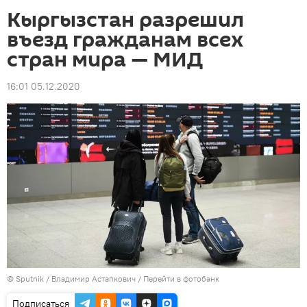
Кыргызстан разрешил
въезд гражданам всех
стран мира — МИД
16:01 05.12.2020
©
Sputnik
/ Владимир Астапкович
/
Перейти в фотобанк
Подписаться