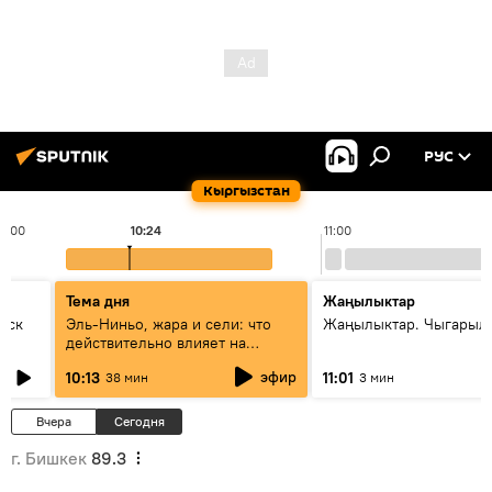
РУС
Кыргызстан
10:00
10:24
11:00
Тема дня
Жаңылыктар
уск
Эль-Ниньо, жара и сели: что
Жаңылыктар. Чыгарылы
действительно влияет на
погоду в Кыргызстане
эфир
10:13
11:01
38 мин
3 мин
Вчера
Сегодня
г. Бишкек
89.3