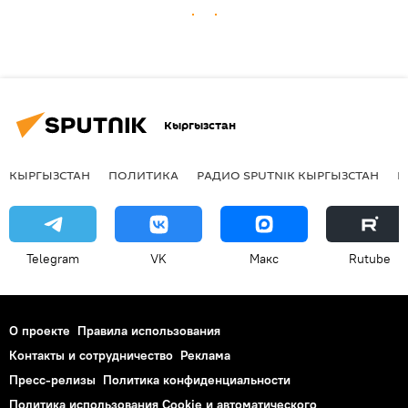
Кыргызстан
КЫРГЫЗСТАН
ПОЛИТИКА
РАДИО SPUTNIK КЫРГЫЗСТАН
Р
Telegram
VK
Макс
Rutube
О проекте
Правила использования
Контакты и сотрудничество
Реклама
Пресс-релизы
Политика конфиденциальности
Политика использования Cookie и автоматического