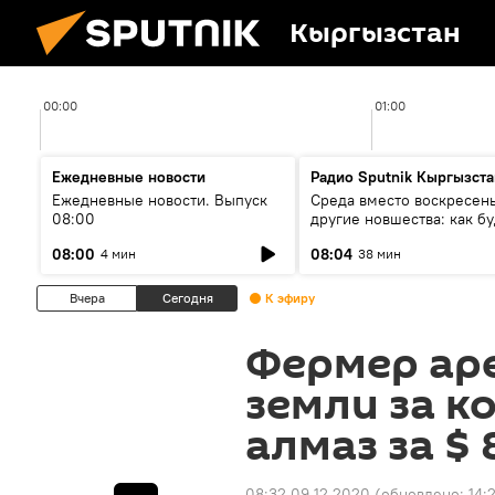
Кыргызстан
00:00
01:00
Ежедневные новости
Радио Sputnik Кыргызста
Ежедневные новости. Выпуск
Среда вместо воскресень
08:00
другие новшества: как бу
проходить выборы в КР?
08:00
08:04
4 мин
38 мин
Вчера
Сегодня
К эфиру
Фермер ар
земли за к
алмаз за $ 
08:32 09.12.2020
(обновлено:
14: