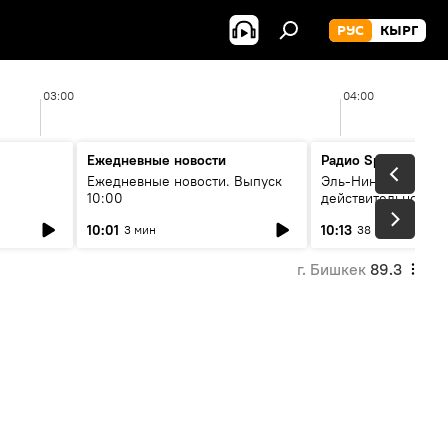
РУС
КЫРГ
03:00
04:00
Ежедневные новости
Радио Sputnik Кыр
Ежедневные новости. Выпуск
Эль-Ниньо, жара и 
10:00
действительно вли
 өнүгүү
погоду в Кыргызст
10:01
10:13
3 мин
38 мин
г. Бишкек
89.3