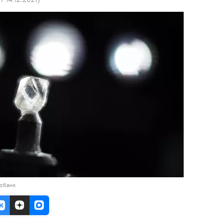
тобанк