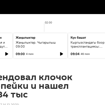
02:00
н
Жаңылыктар
Күн башат
я и
Жаңылыктар. Чыгарылыш
Кыргызстандагы боор
дут
09:00
трансплантациясы:
жетишкендиктер жана
09:00
09:04
4 мин
46 мин
келечеги
ендовал клочок
опейки и нашел
84 тыс
27 14.12.2021
)