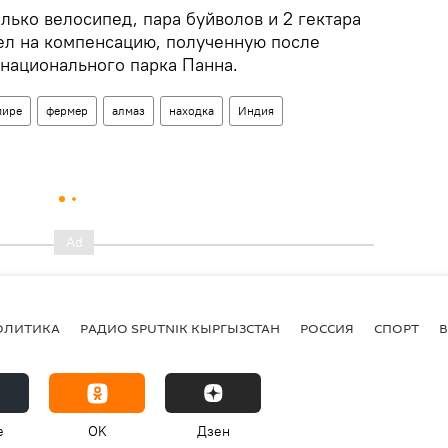
ько велосипед, пара буйволов и 2 гектара
ел на компенсацию, полученную после
 национального парка Панна.
мире
фермер
алмаз
находка
Индия
ОЛИТИКА
РАДИО SPUTNIK КЫРГЫЗСТАН
РОССИЯ
СПОРТ
e
OK
Дзен