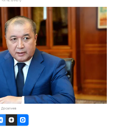
н Досалиев