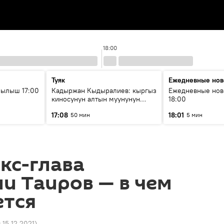
18:00
Туяк
Ежедневные нов
рылыш 17:00
Кадыржан Кыдыралиев: кыргыз
Ежедневные нов
киносунун алтын муунунун
18:00
өкүлү
17:08
18:01
50 мин
5 мин
кс-глава
и Таиров — в чем
ется
 15.12.2021
)