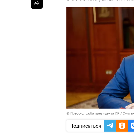
©
Пресс-служба президента КР / Султа
Подписаться