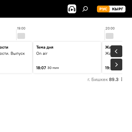
РУС
КЫРГ
19:00
20:00
ости
Тема дня
Жаңылыктар
ости. Выпуск
On air
Жаңылыктар.
18:07
19:01
30 мин
5 мин
г. Бишкек
89.3