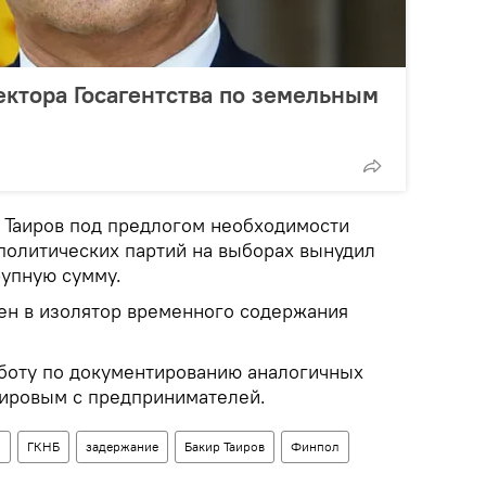
ктора Госагентства по земельным
е Таиров под предлогом необходимости
политических партий на выборах вынудил
рупную сумму.
ен в изолятор временного содержания
аботу по документированию аналогичных
аировым с предпринимателей.
н
ГКНБ
задержание
Бакир Таиров
Финпол