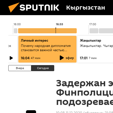
Кыргызстан
16:00
16:33
17:00
Личный интерес
Жаңылыктар
Выпуск
Почему народная дипломатия
Жаңылыктар. Чыга
становится важной частью
международного
эфир
16:04
17:01
47 мин
7 мин
сотрудничества
Вчера
Сегодня
Задержан э
Финполици
подозрева
10:05 11.12.2020
(обновлено:
21:09