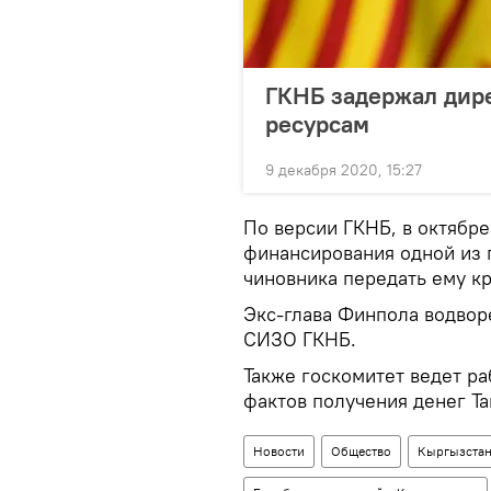
ГКНБ задержал дире
ресурсам
9 декабря 2020, 15:27
По версии ГКНБ, в октябр
финансирования одной из 
чиновника передать ему к
Экс-глава Финпола водвор
СИЗО ГКНБ.
Также госкомитет ведет р
фактов получения денег Т
Новости
Общество
Кыргызста