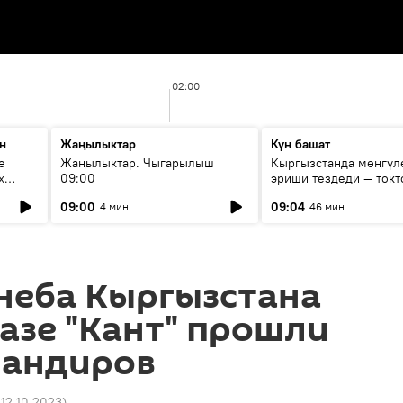
02:00
н
Жаңылыктар
Күн башат
е
Жаңылыктар. Чыгарылыш
Кыргызстанда мөңгүл
х
09:00
эриши тездеди — токт
мүмкүн эмеспи?
09:00
09:04
4 мин
46 мин
неба Кыргызстана
азе "Кант" прошли
мандиров
 12.10.2023
)