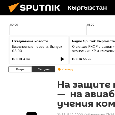
Кыргызстан
00:00
01:00
Ежедневные новости
Радио Sputnik Кыргызста
Ежедневные новости. Выпуск
О вкладе РКФР в развити
08:00
экономики КР и ключевы
секторах до 2030 года
08:00
08:04
4 мин
55 мин
Вчера
Сегодня
К эфиру
На защите 
— на авиаб
учения ко
21:36 11.12.2020
(обновлено:
17:28