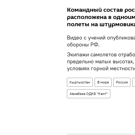
Командный состав рос
расположена в одноим
полеты на штурмовика
Видео с учений опубликов
обороны РФ.
Экипажи самолетов отрабо
предельно малых высотах,
условиях горной местности
Кыргызстан
В мире
Россия
Авиабаза ОДКБ "Кант"