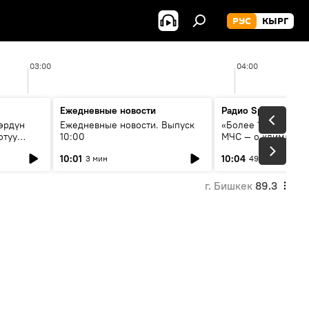
РУС
КЫРГ
03:00
04:00
Ежедневные новости
Радио Sputnik Кыр
өрдүн
Ежедневные новости. Выпуск
«Более 1200 сёл в 
отуу
10:00
МЧС — о климате, 
системе оповещен
10:01
10:04
3 мин
49 мин
населения
г. Бишкек
89.3