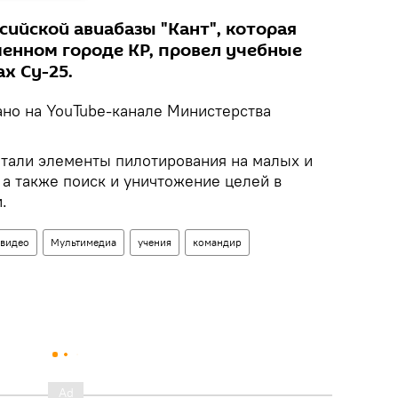
сийской авиабазы "Кант", которая
енном городе КР, провел учебные
х Су-25.
ано на YouTube-канале Министерства
тали элементы пилотирования на малых и
 а также поиск и уничтожение целей в
.
видео
Мультимедиа
учения
командир