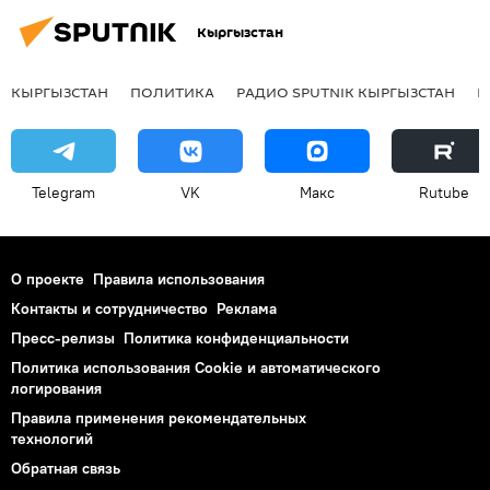
Кыргызстан
КЫРГЫЗСТАН
ПОЛИТИКА
РАДИО SPUTNIK КЫРГЫЗСТАН
Р
Telegram
VK
Макс
Rutube
О проекте
Правила использования
Контакты и сотрудничество
Реклама
Пресс-релизы
Политика конфиденциальности
Политика использования Cookie и автоматического
логирования
Правила применения рекомендательных
технологий
Обратная связь