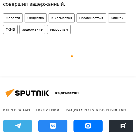
совершил задержанный.
Новости
Общество
Кыргызстан
Происшествия
Бишкек
ГКНБ
задержание
терроризм
Кыргызстан
КЫРГЫЗСТАН
ПОЛИТИКА
РАДИО SPUTNIK КЫРГЫЗСТАН
Р