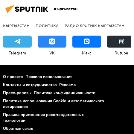
Кыргызстан
КЫРГЫЗСТАН
ПОЛИТИКА
РАДИО SPUTNIK КЫРГЫЗСТАН
Р
Telegram
VK
Макс
Rutube
О проекте
Правила использования
Контакты и сотрудничество
Реклама
Пресс-релизы
Политика конфиденциальности
Политика использования Cookie и автоматического
логирования
Правила применения рекомендательных
технологий
Обратная связь