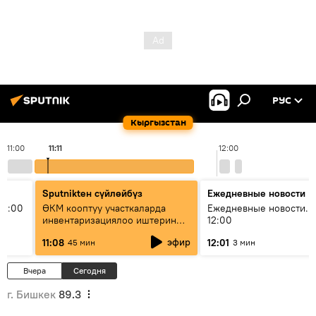
РУС
Кыргызстан
11:00
11:11
12:00
Sputnikteн сүйлөйбүз
Ежедневные новости
11:00
ӨКМ кооптуу участкаларда
Ежедневные новости. 
инвентаризациялоо иштерин
12:00
жүргүзүүдө — иш кайсы этапта?
эфир
11:08
12:01
45 мин
3 мин
Вчера
Сегодня
г. Бишкек
89.3