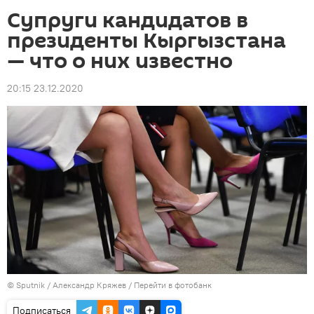
Супруги кандидатов в
президенты Кыргызстана
— что о них известно
20:15 23.12.2020
©
Sputnik
/ Александр Кряжев
/
Перейти в фотобанк
Подписаться