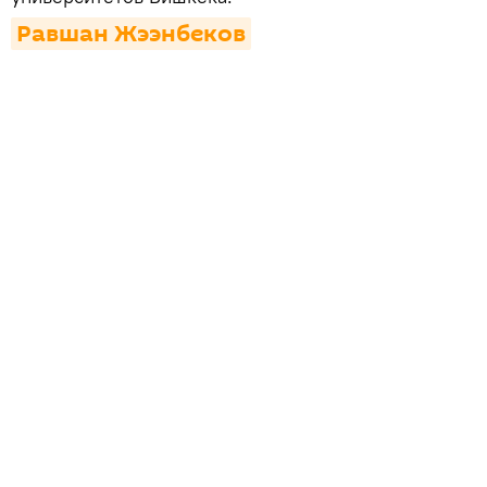
Равшан Жээнбеков