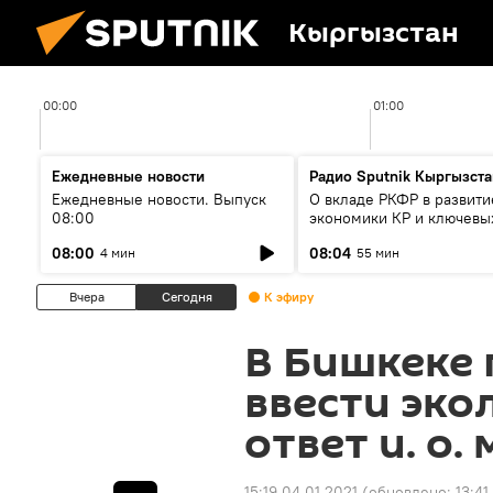
Кыргызстан
00:00
01:00
Ежедневные новости
Радио Sputnik Кыргызста
Ежедневные новости. Выпуск
О вкладе РКФР в развити
08:00
экономики КР и ключевы
секторах до 2030 года
08:00
08:04
4 мин
55 мин
Вчера
Сегодня
К эфиру
В Бишкеке
ввести эко
ответ и. о.
15:19 04.01.2021
(обновлено:
13:41