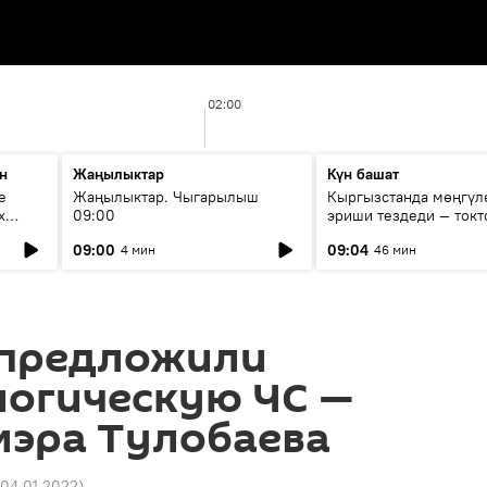
02:00
н
Жаңылыктар
Күн башат
е
Жаңылыктар. Чыгарылыш
Кыргызстанда мөңгүл
х
09:00
эриши тездеди — токт
мүмкүн эмеспи?
09:00
09:04
4 мин
46 мин
 предложили
логическую ЧС —
 мэра Тулобаева
 04.01.2022
)