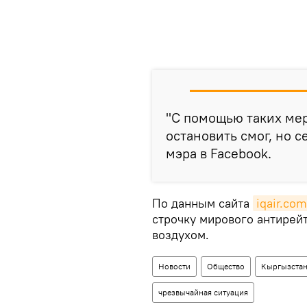
"С помощью таких ме
остановить смог, но с
мэра в Facebook.
По данным сайта
iqair.com
строчку мирового антирей
воздухом.
Новости
Общество
Кыргызста
чрезвычайная ситуация