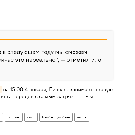
р в следующем году мы сможем
ейчас это нереально", — отметил и. о.
на 15:00 4 января, Бишкек занимает первую
тинга городов с самым загрязненным
н
Бишкек
смог
Балбак Тулобаев
уголь