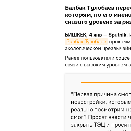
Балбак Тулобаев пере
которым, по его мнен
снизить уровень загря
БИШКЕК, 4 янв — Sputnik.
И
Балбак Тулобаев
прокомме
экологической чрезвычайно
Ранее пользователи соцсет
связи с высоким уровнем з
"Первая причина смог
новостройки, которые
реально посмотрим на
смог? Просят ввести 
закрыть ТЭЦ и просит