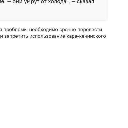
е — они умрут от холода", — сказал
ия проблемы необходимо срочно перевести
 и запретить использование кара-кечинского