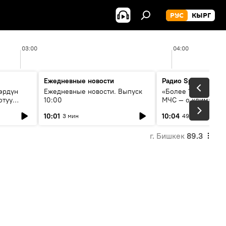
РУС
КЫРГ
03:00
04:00
Ежедневные новости
Радио Sputnik Кыр
өрдүн
Ежедневные новости. Выпуск
«Более 1200 сёл в 
отуу
10:00
МЧС — о климате, 
системе оповещен
10:01
10:04
3 мин
49 мин
населения
г. Бишкек
89.3