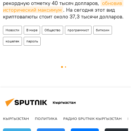
рекордную отметку 40 тысяч долларов,
обновив 
исторический максимум
. На сегодня этот вид
криптовалюты стоит около 37,3 тысячи долларов.
Новости
В мире
Общество
программист
биткоин
кошелек
пароль
Кыргызстан
КЫРГЫЗСТАН
ПОЛИТИКА
РАДИО SPUTNIK КЫРГЫЗСТАН
Р