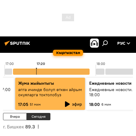
РУС
Кыргызстан
17:00
17:20
18:00
Жума жыйынтыгы
Ежедневные новости
17:00
апта ичинде болуп өткөн айрым
Ежедневные новости. 
окуяларга токтолобуз
18:00
эфир
17:05
18:00
51 мин
6 мин
Вчера
Сегодня
г. Бишкек
89.3