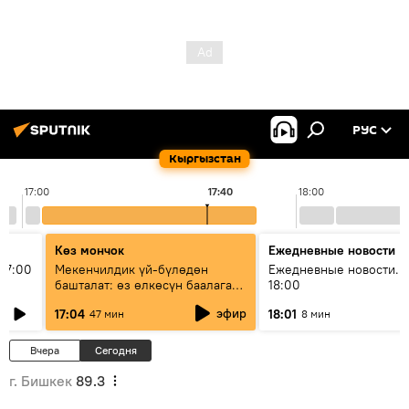
РУС
Кыргызстан
17:00
17:40
18:00
Көз мончок
Ежедневные новости
17:00
Мекенчилдик үй-бүлөдөн
Ежедневные новости. 
башталат: өз өлкөсүн баалаган
18:00
муунду кантип тарбиялоо
эфир
17:04
18:01
47 мин
8 мин
керек?
Вчера
Сегодня
г. Бишкек
89.3