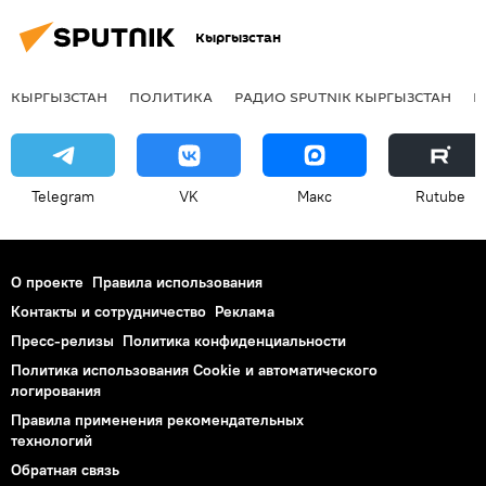
Кыргызстан
КЫРГЫЗСТАН
ПОЛИТИКА
РАДИО SPUTNIK КЫРГЫЗСТАН
Р
Telegram
VK
Макс
Rutube
О проекте
Правила использования
Контакты и сотрудничество
Реклама
Пресс-релизы
Политика конфиденциальности
Политика использования Cookie и автоматического
логирования
Правила применения рекомендательных
технологий
Обратная связь