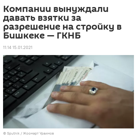
Компании вынуждали
давать взятки за
разрешение на стройку в
Бишкеке — ГКНБ
11:14 15.01.2021
©
Sputnik
/ Жоомарт Ураимов