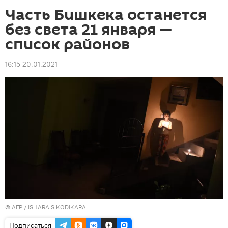
Часть Бишкека останется
без света 21 января —
список районов
16:15 20.01.2021
©
AFP
/ ISHARA S.KODIKARA
Подписаться