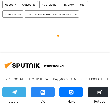
Новости
Общество
Кыргызстан
Бишкек
свет
отключение
Где в Бишкеке отключат свет сегодня
Кыргызстан
КЫРГЫЗСТАН
ПОЛИТИКА
РАДИО SPUTNIK КЫРГЫЗСТАН
Р
Telegram
VK
Макс
Rutube