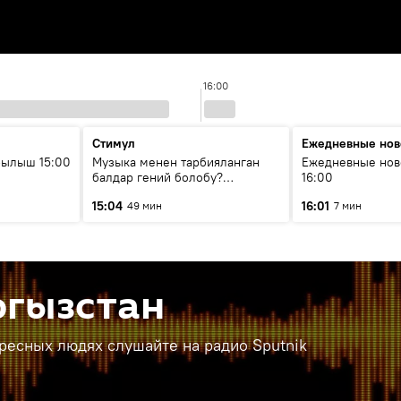
16:00
Стимул
Ежедневные нов
рылыш 15:00
Музыка менен тарбияланган
Ежедневные нов
балдар гений болобу?
16:00
Кыргыздын жашоосунда
15:04
16:01
49 мин
7 мин
музыканын орду
ргызстан
ересных людях слушайте на радио Sputnik