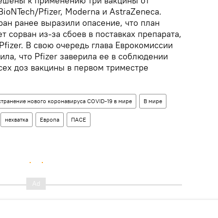
ешены к применению три вакцины от
ioNTech/Pfizer, Moderna и AstraZeneca.
ран ранее выразили опасение, что план
т сорван из-за сбоев в поставках препарата,
fizer. В свою очередь глава Еврокомиссии
ила, что Pfizer заверила ее в соблюдении
сех доз вакцины в первом триместре
транение нового коронавируса COVID-19 в мире
В мире
нехватка
Европа
ПАСЕ