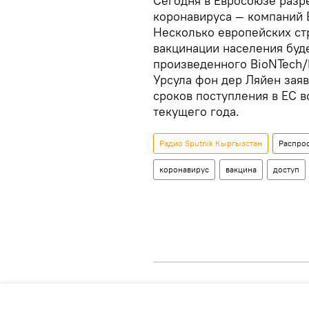
Сегодня в Евросоюзе разр
коронавируса — компаний B
Несколько европейских ст
вакцинации населения буде
произведенного BioNTech/P
Урсула фон дер Ляйен заяв
сроков поступления в ЕС в
текущего года.
Радио Sputnik Кыргызстан
Распрос
коронавирус
вакцина
доступ