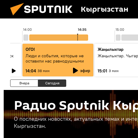
Кыргызстан
14:00
14:35
15:00
ОГО!
Жаңылыктар
Выпуск
Люди и события, которые не
Жаңылыктар. Чыга
оставили нас равнодушными
эфир
14:04
15:01
38 мин
3 мин
Вчера
Сегодня
Радио Sputnik Кы
О последних новостях, актуальных темах и инт
Кыргызстан.