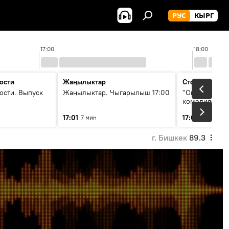
РУС
КЫРГ
17:00
18:00
ости
Жаңылыктар
Стоп кадр
ости. Выпуск
Жаңылыктар. Чыгарылыш 17:00
"Окен ава" —
комедиясы
17:01
17:08
7 мин
34 мин
г. Бишкек
89.3